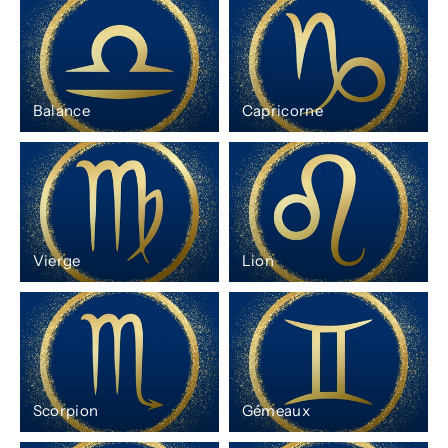
Balance
Capricorne
Vierge
Lion
Scorpion
Gémeaux