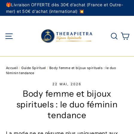
Passer
🎁Livraison OFFERTE dès 30€ d’achat (France et Outre-
mer) et 50€ d'achat (international) 💥
au
contenu
P
Navigation
Reche
Accueil
/
Guide Spirituel
/
Body femme et bijoux spirituels : le duo
féminin tendance
22 MAI, 2026
Body femme et bijoux
spirituels : le duo féminin
tendance
La mode ne se résume plus uniquement aux