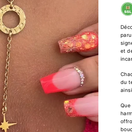
Déco
paru
sig
et d
inca
Chaq
du t
ains
Que 
harm
offro
bouc