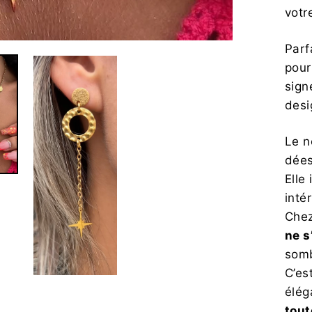
votr
Parf
pour
sig
desi
Le 
dées
Elle
inté
Chez
ne s
som
C’es
élég
tout