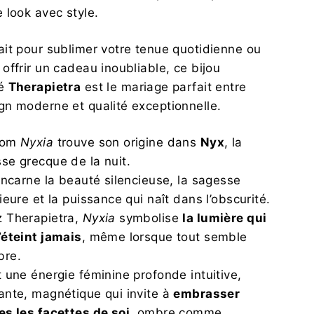
e look avec style.
ait pour sublimer votre tenue quotidienne ou
 offrir un cadeau inoubliable, ce bijou
né
Therapietra
est le mariage parfait entre
gn moderne et qualité exceptionnelle.
nom
Nyxia
trouve son origine dans
Nyx
, la
se grecque de la nuit.
 incarne la beauté silencieuse, la sagesse
rieure et la puissance qui naît dans l’obscurité.
 Therapietra,
Nyxia
symbolise
la lumière qui
’éteint jamais
, même lorsque tout semble
bre.
t une énergie féminine profonde intuitive,
ante, magnétique qui invite à
embrasser
es les facettes de soi
, ombre comme