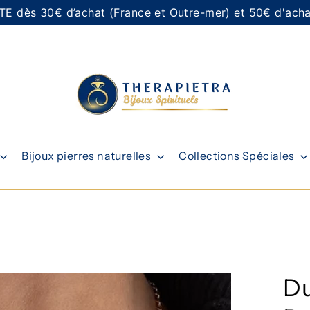
E dès 30€ d’achat (France et Outre-mer) et 50€ d'achat
Bijoux pierres naturelles
Collections Spéciales
Du