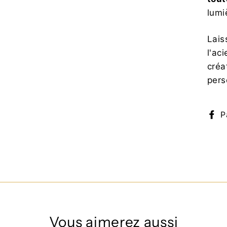
lumi
Lais
l'ac
créa
pers
P
Vous aimerez aussi