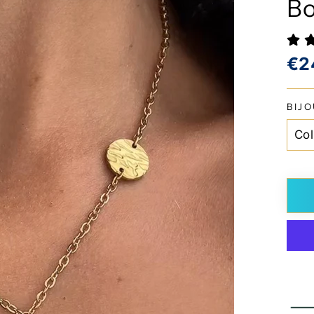
Bo
Prix
€2
régu
BIJ