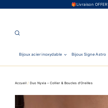
Passer
🎁Livraison OFFERT
au
contenu
Rechercher
Bijoux acier inoxydable
Bijoux Signe Astro
Accueil
/
Duo Nyxia – Collier & Boucles d’Oreilles