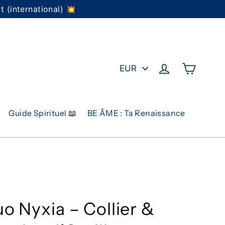
 (international) 💥
PICK
Panier
Se connecter
A
CURRENCY
Guide Spirituel 📖
BE ÂME : Ta Renaissance
o Nyxia – Collier &