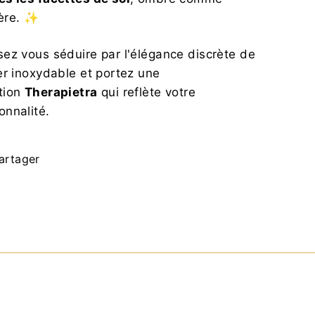
ère. ✨
sez vous séduire par l'élégance discrète de
ier inoxydable et portez une
tion
Therapietra
qui reflète votre
onnalité.
Partager
artager
sur
Facebook