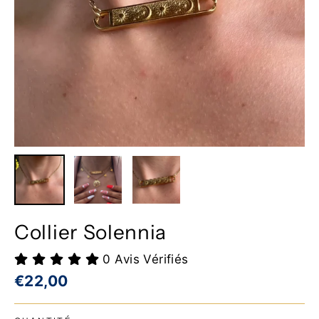
Collier Solennia
0 Avis Vérifiés
Prix
€22,00
régulier